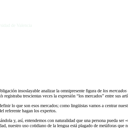
rsidad de Valencia
obligación insoslayable analizar la omnipresente figura de
los mercados
ís
registraba trescientas veces la expresión “los mercados” entre sus art
inir lo que son esos mercados; como lingüistas vamos a centrar nuestra
del referente hagan los expertos.
ándola y, así, entendemos con naturalidad que una persona pueda ser «
dad, nuestro uso cotidiano de la lengua está plagado de metáforas que no