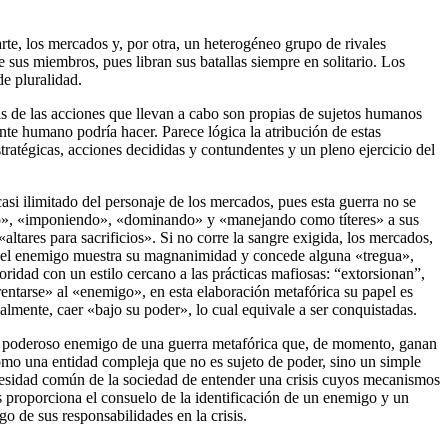
te, los mercados y, por otra, un heterogéneo grupo de rivales
 sus miembros, pues libran sus batallas siempre en solitario. Los
e pluralidad.
s de las acciones que llevan a cabo son propias de sujetos humanos
te humano podría hacer. Parece lógica la atribución de estas
tratégicas, acciones decididas y contundentes y un pleno ejercicio del
asi ilimitado del personaje de los mercados, pues esta guerra no se
ndo», «imponiendo», «dominando» y «manejando como títeres» a sus
ltares para sacrificios». Si no corre la sangre exigida, los mercados,
s, el enemigo muestra su magnanimidad y concede alguna «tregua»,
toridad con un estilo cercano a las prácticas mafiosas: “extorsionan”,
rentarse» al «enemigo», en esta elaboración metafórica su papel es
almente, caer «bajo su poder», lo cual equivale a ser conquistadas.
 el poderoso enemigo de una guerra metafórica que, de momento, ganan
como una entidad compleja que no es sujeto de poder, sino un simple
necesidad común de la sociedad de entender una crisis cuyos mecanismos
 proporciona el consuelo de la identificación de un enemigo y un
o de sus responsabilidades en la crisis.