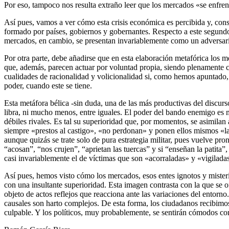
Por eso, tampoco nos resulta extraño leer que los mercados «se enfre
Así pues, vamos a ver cómo esta crisis económica es percibida y, con
formado por países, gobiernos y gobernantes. Respecto a este segundo b
mercados, en cambio, se presentan invariablemente como un adversario
Por otra parte, debe añadirse que en esta elaboración metafórica los
que, además, parecen actuar por voluntad propia, siendo plenamente c
cualidades de racionalidad y volicionalidad si, como hemos apuntado, 
poder, cuando este se tiene.
Esta metáfora bélica -sin duda, una de las más productivas del discurs
libra, ni mucho menos, entre iguales. El poder del bando enemigo e
débiles rivales. Es tal su superioridad que, por momentos, se asimilan
siempre «prestos al castigo», «no perdonan» y ponen ellos mismos «l
aunque quizás se trate solo de pura estrategia militar, pues vuelve pro
“acosan”, “nos crujen”, “aprietan las tuercas” y si “enseñan la patit
casi invariablemente el de víctimas que son «acorraladas» y «vigilada
Así pues, hemos visto cómo los mercados, esos entes ignotos y mister
con una insultante superioridad. Esta imagen contrasta con la que se 
objeto de actos reflejos que reacciona ante las variaciones del entor
causales son harto complejos. De esta forma, los ciudadanos recibimo
culpable. Y los políticos, muy probablemente, se sentirán cómodos con 