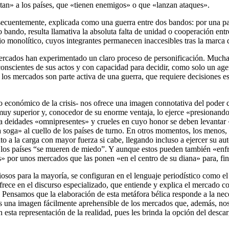
ntan» a los países, que «tienen enemigos» o que «lanzan ataques».
secuentemente, explicada como una guerra entre dos bandos: por una par
ando, resulta llamativa la absoluta falta de unidad o cooperación entre
 monolítico, cuyos integrantes permanecen inaccesibles tras la marca d
 mercados han experimentado un claro proceso de personificación. Mucha
onscientes de sus actos y con capacidad para decidir, como solo un agen
los mercados son parte activa de una guerra, que requiere decisiones es
o económico de la crisis- nos ofrece una imagen connotativa del poder c
s muy superior y, conocedor de su enorme ventaja, lo ejerce «presiona
 a deidades «omnipresentes» y crueles en cuyo honor se deben levantar «a
a soga» al cuello de los países de turno. En otros momentos, los meno
nto a la carga con mayor fuerza si cabe, llegando incluso a ejercer su au
a”, los países “se mueren de miedo”. Y aunque estos pueden también «enf
s» por unos mercados que las ponen «en el centro de su diana» para, fin
iosos para la mayoría, se configuran en el lenguaje periodístico como
ofrece en el discurso especializado, que entiende y explica el mercado 
no. Pensamos que la elaboración de esta metáfora bélica responde a la 
s una imagen fácilmente aprehensible de los mercados que, además, nos
esta representación de la realidad, pues les brinda la opción del descarg