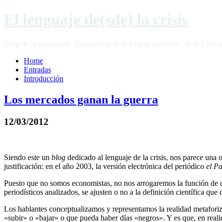
El lenguaje de(sde) la crisis
Blog de la asignatura "Pragmática de la lengua española" de la Unive
Home
Entradas
Introducción
Los mercados ganan la guerra
12/03/2012
Siendo este un
blog
dedicado al lenguaje de la crisis, nos parece una 
justificación: en el año 2003, la versión electrónica del periódico
el Pa
Puesto que no somos economistas, no nos arrogaremos la función de def
periodísticos analizados, se ajusten o no a la definición científica que 
Los hablantes conceptualizamos y representamos la realidad metaforiz
«subir» o «bajar» o que pueda haber días «negros». Y es que, en reali