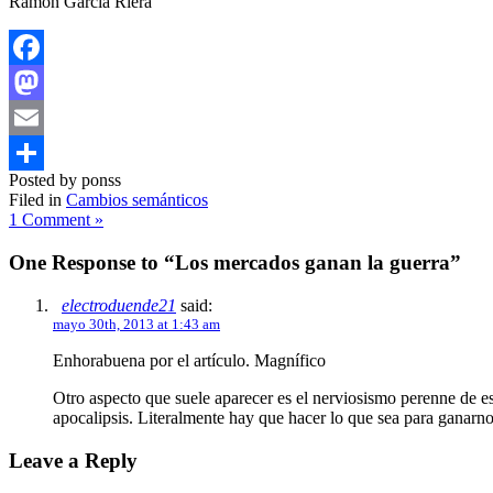
Ramón García Riera
Facebook
Mastodon
Email
Posted by ponss
Compartir
Filed in
Cambios semánticos
1 Comment »
One Response to “Los mercados ganan la guerra”
electroduende21
said:
mayo 30th, 2013 at 1:43 am
Enhorabuena por el artículo. Magnífico
Otro aspecto que suele aparecer es el nerviosismo perenne de 
apocalipsis. Literalmente hay que hacer lo que sea para ganarn
Leave a Reply