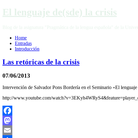
El lenguaje de(sde) la crisis
Blog de la asignatura "Pragmática de la lengua española" de la Unive
Home
Entradas
Introducción
Las retóricas de la crisis
07/06/2013
Intervención de Salvador Pons Bordería en el Seminario «El lenguaje
http://www.youtube.com/watch?v=3EKyh4WRyS4&feature=player_d
Facebook
Mastodon