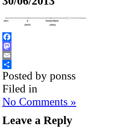
30/06/2013
Facebook
Mastodon
Email
Posted by ponss
Compartir
Filed in
No Comments »
Leave a Reply