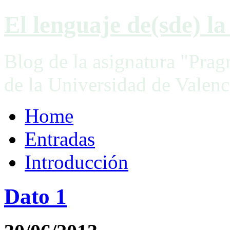
El lenguaje de(sde) la 
Blog de la asignatura "Prag
de la Universidad de Valenc
Home
Entradas
Introducción
Dato 1