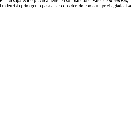
e ha desaparecido prácticamente en su totalidad el valor de
mileurista
,
l mileurista primigenio pasa a ser considerado como un privilegiado. Las