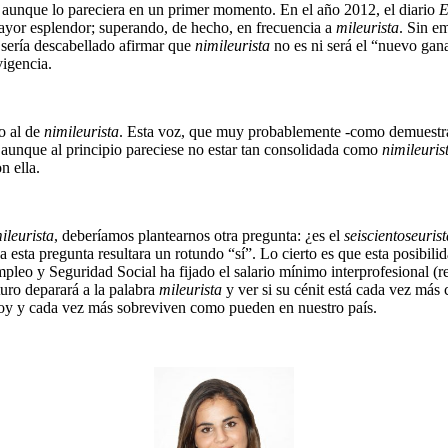
 aunque lo pareciera en un primer momento. En el año 2012, el diario
E
mayor esplendor; superando, de hecho, en frecuencia a
mileurista
. Sin e
 sería descabellado afirmar que
nimileurista
no es ni será el “nuevo gan
igencia.
o al de
nimileurista
. Esta voz, que muy probablemente -como demuestra
 aunque al principio pareciese no estar tan consolidada como
nimileuris
n ella.
ileurista
, deberíamos plantearnos otra pregunta: ¿es el
seiscientoseurist
a a esta pregunta resultara un rotundo “sí”. Lo cierto es que esta posibi
leo y Seguridad Social ha fijado el salario mínimo interprofesional (r
turo deparará a la palabra
mileurista
y ver si su cénit está cada vez más
y y cada vez más sobreviven como pueden en nuestro país.