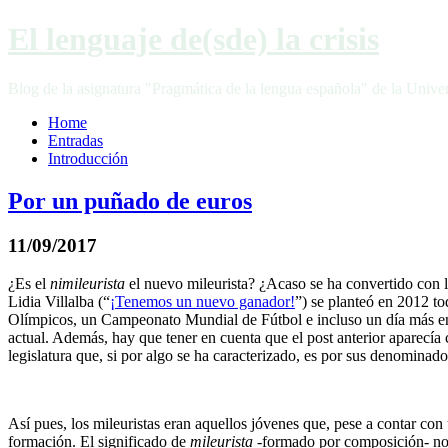
El lenguaje de(sde) la crisis
Blog de la asignatura "Pragmática de la lengua española" de la Unive
Home
Entradas
Introducción
Por un puñado de euros
11/09/2017
¿Es el
nimileurista
el nuevo mileurista? ¿Acaso se ha convertido con la
Lidia Villalba (“
¡Tenemos un nuevo ganador!
”) se planteó en 2012 t
Olímpicos, un Campeonato Mundial de Fútbol e incluso un día más en f
actual. Además, hay que tener en cuenta que el post anterior aparecía
legislatura que, si por algo se ha caracterizado, es por sus denomina
Así pues, los mileuristas eran aquellos jóvenes que, pese a contar c
formación. El significado de
mileurista
-formado por composición- no e