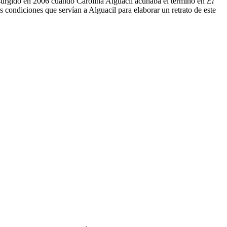
 surgido en 2006 cuando Carolina Alguacil acuñaba el término en
El
 condiciones que servían a Alguacil para elaborar un retrato de este