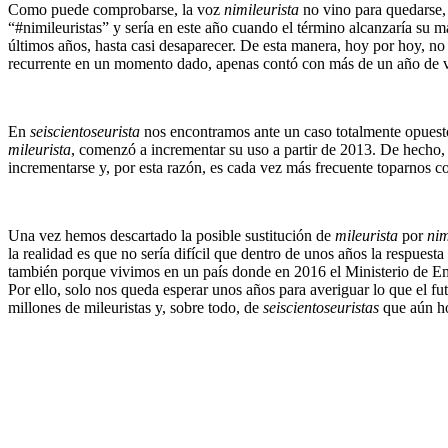
Como puede comprobarse, la voz
nimileurista
no vino para quedarse,
“#nimileuristas” y sería en este año cuando el término alcanzaría su 
últimos años, hasta casi desaparecer. De esta manera, hoy por hoy, no
recurrente en un momento dado, apenas contó con más de un año de v
En
seiscientoseurista
nos encontramos ante un caso totalmente opuest
mileurista
, comenzó a incrementar su uso a partir de 2013. De hecho,
incrementarse y, por esta razón, es cada vez más frecuente toparnos co
Una vez hemos descartado la posible sustitución de
mileurista
por
nim
la realidad es que no sería difícil que dentro de unos años la respuest
también porque vivimos en un país donde en 2016 el Ministerio de Emp
Por ello, solo nos queda esperar unos años para averiguar lo que el fu
millones de mileuristas y, sobre todo, de
seiscientoseuristas
que aún ho