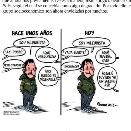
que aludíamos previamente. De esta manera, resulta lógico deducir qu
País
, según el cual se concebía como algo degradado. Por todo ello, e
grupo socioeconómico son ahora envidiadas por muchos.