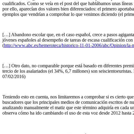
cualificados. Como se veía en el post del que hablábamos unas líneas 
por ello, aparecían dos valores bien diferenciados: el primero aportab
ejemplos que vendrían a comprobar lo que venimos diciendo (el primer
[…] Abandono escolar que, en el caso español, crece a pasos agiganta
jóvenes españoles al desempeño de tareas de escasa cualificación con 
(
http://www.abc.es/hemeroteca/historico-11-01-2006/abc/Opinion/l
[…] Otro dato, no comparable porque está basado en diferentes premisa
tercio de los asalariados (el 34%, 6,7 millones) son seiscientoeuristas. 
07/02/2016)
Teniendo esto en cuenta, nos limitaremos a comprobar si es cierto que 
buscadores que los principales medios de comunicación escritos de n
analizando manualmente el matiz que este término adquiría en cada uno
observa cómo ha ido cambiando el uso de esta voz desde 2012 hasta 201