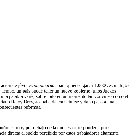
ración de jóvenes
nimileuritas
para quienes ganar 1.000€ es un lujo?
de tiempo, un país puede tener un nuevo gobierno, unos Juegos
e una palabra varíe, sobre todo en un momento tan convulso como el
ariano Rajoy Brey, acababa de constituirse y daba paso a una
consecuentes reformas.
conómica muy por debajo de la que les correspondería por su
 directa al sueldo percibido por estos trabajadores altamente