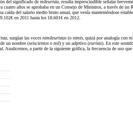
ión del significado de
mileurista
, resulta imprescindible señalar breve
ya cuatro años se aprobaba en un Consejo de Ministros, a través de un 
a caída del salario medio bruto anual, que venía manteniéndose estable
 19.102€ en 2011 hasta los 18.601€ en 2012.
ista
, surgían las voces
nimileuristas
(o
nimis
, quizá por analogía con
ni
a de un nombre (
seiscientos
o
mil
) y un adjetivo (
eurista
). En este sentid
al. Analicemos, a partir de la siguiente gráfica, la frecuencia de uso qu