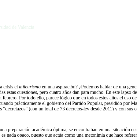
rsidad de Valencia
 crisis el
mileurismo
en una aspiración? ¿Podemos hablar de una gene
odas estas cuestiones, pero cuatro años dan para mucho. En este lapso 
ebrero. Por todo ello, parece lógico que en todos estos años el uso d
 cuando prácticamente el gobierno del Partido Popular, presidido por M
dos “decretazos” (con un total de 73 decretos-ley desde 2011) y con sus 
on una preparación académica óptima, se encontraban en una situación e
s nada opaco, puesto que actúa como una metonimia que hace referencia