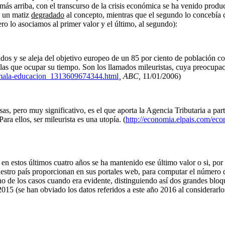
más arriba, con el transcurso de la crisis económica se ha venido prod
a un matiz
degradado
al concepto, mientras que el segundo lo concebí
o lo asociamos al primer valor y el último, al segundo):
dos y se aleja del objetivo europeo de un 85 por ciento de población co
las que ocupar su tiempo. Son los llamados mileuristas, cuya preocupac
a-mala-educacion_1313609674344.html
¸
ABC,
11/01/2006)
s, pero muy significativo, es el que aporta la Agencia Tributaria a pa
Para ellos, ser mileurista es una utopía. (
http://economia.elpais.com/e
en estos últimos cuatro años se ha mantenido ese último valor o si, por
uestro país proporcionan en sus portales web, para computar el número
 de los casos cuando era evidente, distinguiendo así dos grandes bloque
5 (se han obviado los datos referidos a este año 2016 al considerarlos