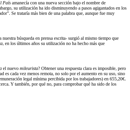
l País
amanecía con una nueva sección bajo el nombre de
mbargo, su utilización ha ido disminuyendo a pasos agigantados en los
ador”. Se trataría más bien de una palabra que, aunque fue muy
 nuestra búsqueda en prensa escrita- surgió al mismo tiempo que
ta
, en los últimos años su utilización no ha hecho más que
a
el nuevo
mileurista
? Obtener una respuesta clara es imposible, pero
lidad es cada vez menos remota, no solo por el aumento en su uso, sino
emuneración legal mínima percibida por los trabajadores) en 655,20€.
 cerca. Y también, por qué no, para comprobar qué ha sido de los