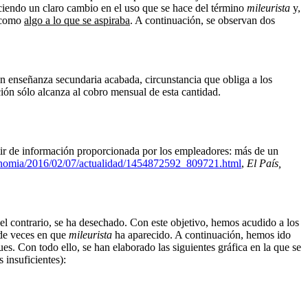
uciendo un claro cambio en el uso que se hace del término
mileurista
y,
a como
algo a lo que se aspiraba
. A continuación, se observan dos
n enseñanza secundaria acabada, circunstancia que obliga a los
ión sólo alcanza al cobro mensual de esta cantidad.
rtir de información proporcionada por los empleadores: más de un
conomia/2016/02/07/actualidad/1454872592_809721.html
,
El País,
 el contrario, se ha desechado. Con este objetivo, hemos acudido a los
 de veces en que
mileurista
ha aparecido. A continuación, hemos ido
s. Con todo ello, se han elaborado las siguientes gráfica en la que se
 insuficientes):