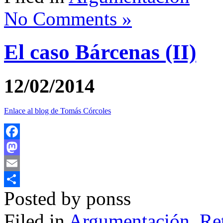
No Comments »
El caso Bárcenas (II)
12/02/2014
Enlace al blog de Tomás Córcoles
Facebook
Mastodon
Email
Posted by ponss
Compartir
Filed in
Argumentación
,
Re