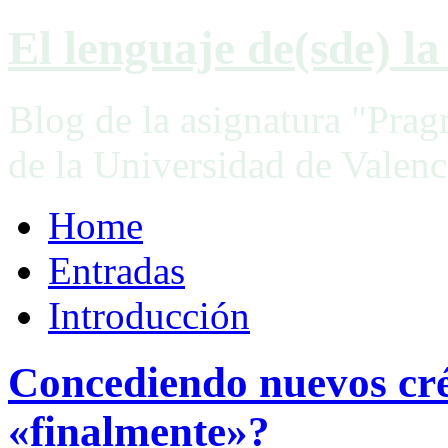
El lenguaje de(sde) la 
Blog de la asignatura "Prag
de la Universidad de Valenc
Home
Entradas
Introducción
Concediendo nuevos cré
«finalmente»?