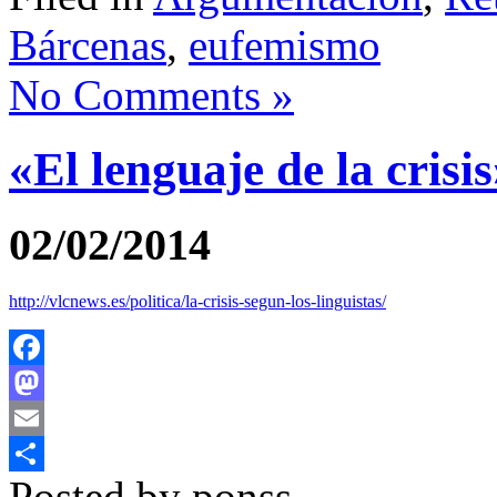
Bárcenas
,
eufemismo
No Comments »
«El lenguaje de la crisi
02/02/2014
http://vlcnews.es/politica/la-crisis-segun-los-linguistas/
Facebook
Mastodon
Email
Posted by ponss
Compartir