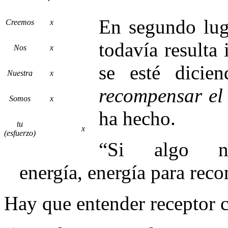
En segundo lug
Creemos
x
todavía resulta
Nos
x
se esté dici
Nuestra
x
recompensar el 
Somos
x
ha hecho.
tu
x
(esfuerzo)
“Si algo no
energía, energía para rec
Hay que entender receptor 