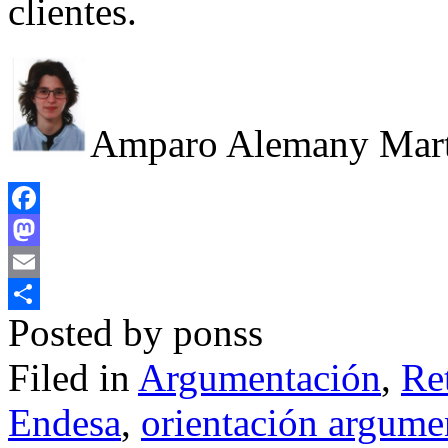
clientes.
Amparo Alemany Mart
Facebook
Mastodon
Email
Posted by ponss
Compartir
Filed in
Argumentación
,
Re
Endesa
,
orientación argume