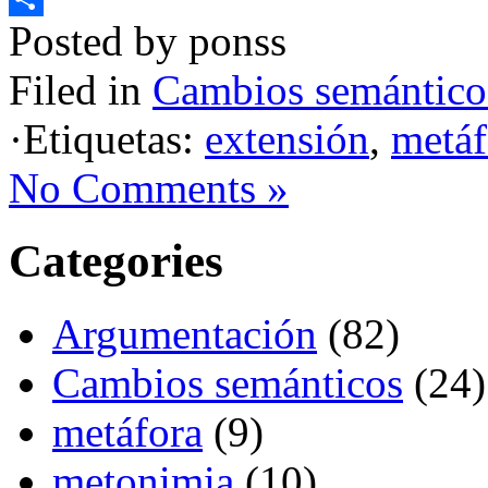
Posted by ponss
Compartir
Filed in
Cambios semántico
·Etiquetas:
extensión
,
metáf
No Comments »
Categories
Argumentación
(82)
Cambios semánticos
(24)
metáfora
(9)
metonimia
(10)