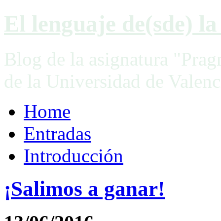
El lenguaje de(sde) la 
Blog de la asignatura "Prag
de la Universidad de Valenc
Home
Entradas
Introducción
¡Salimos a ganar!