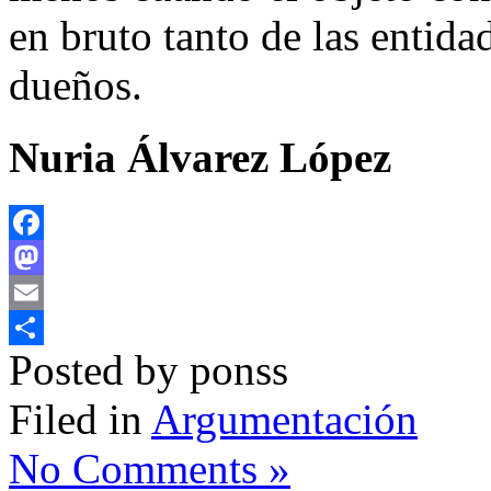
en bruto tanto de las entida
dueños.
Nuria Álvarez López
Facebook
Mastodon
Email
Posted by ponss
Compartir
Filed in
Argumentación
No Comments »