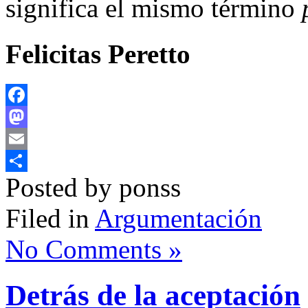
significa el mismo término
Felicitas Peretto
Facebook
Mastodon
Email
Posted by ponss
Compartir
Filed in
Argumentación
No Comments »
Detrás de la aceptación