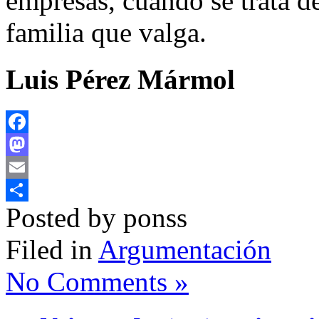
empresas, cuando se trata d
familia que valga.
Luis Pérez Mármol
Facebook
Mastodon
Email
Posted by ponss
Compartir
Filed in
Argumentación
No Comments »