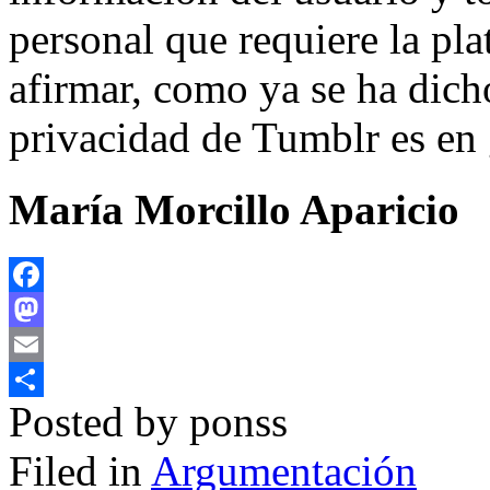
personal que requiere la pl
afirmar, como ya se ha dicho
privacidad de Tumblr es en
María Morcillo Aparicio
Facebook
Mastodon
Email
Posted by ponss
Compartir
Filed in
Argumentación