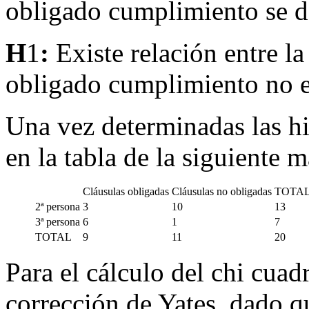
obligado cumplimiento se de
H
1
:
Existe relación entre la
obligado cumplimiento no e
Una vez determinadas las hip
en la tabla de la siguiente 
Cláusulas obligadas
Cláusulas no obligadas
TOTA
2ª persona
3
10
13
3ª persona
6
1
7
TOTAL
9
11
20
Para el cálculo del chi cuad
corrección de Yates, dado qu