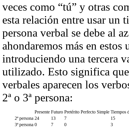
veces como “tú” y otras como
esta relación entre usar un 
persona verbal se debe al az
ahondaremos más en estos u
introduciendo una tercera va
utilizado. Esto significa q
verbales aparecen los verbos
2ª o 3ª persona:
Presente
Futuro
Pretérito Perfecto Simple
Tiempos d
2ª persona
24
13
7
15
3ª persona
0
7
0
3