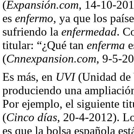
(
Expansión.com
, 14-10-201
es
enfermo
, ya que los país
sufriendo la
enfermedad
. C
titular: “¿Qué tan
enferma
e
(
Cnnexpansion.com
, 9-5-20
Es más, en
UVI
(Unidad de V
produciendo una ampliación 
Por ejemplo, el siguiente ti
(
Cinco días
, 20-4-2012). Lo
es que la bolsa española es