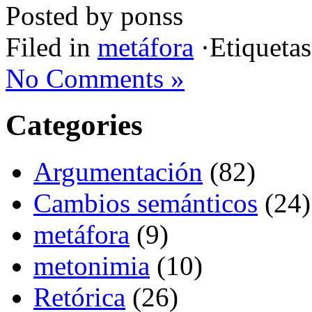
Posted by ponss
Compartir
Filed in
metáfora
·Etiqueta
No Comments »
Categories
Argumentación
(82)
Cambios semánticos
(24)
metáfora
(9)
metonimia
(10)
Retórica
(26)