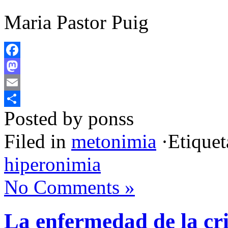
Maria Pastor Puig
Facebook
Mastodon
Email
Posted by ponss
Compartir
Filed in
metonimia
·Etiquet
hiperonimia
No Comments »
La enfermedad de la cri